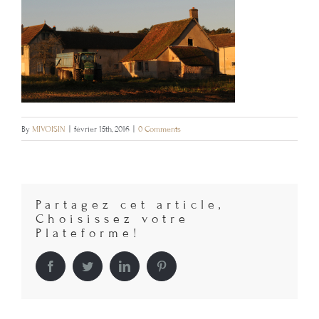
By
MIVOISIN
|
février 15th, 2016
|
0 Comments
Partagez cet article,
Choisissez votre
Plateforme!
Facebook
Twitter
LinkedIn
Pinterest